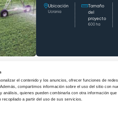
Ubicación
Tamaño
Ucrania
del
proyecto
600 ha
s
Comienza tu pro
alizar el contenido y los anuncios, ofrecer funciones de redes 
io. Además, compartimos información sobre el uso del sitio con nu
 y análisis, quienes pueden combinarla con otra información que 
recopilado a partir del uso de sus servicios.
ciones
Perspectivas del cultivo
Proyectos
Sobre nosotros
Contácte
y condiciones
|
Política de privacidad
|
Declaración de accesibilidad
|
Sitio por