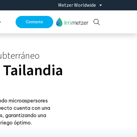
Metzer Worldwide
Contacto
subterráneo
 Tailandia
zando microaspersores
yecto cuenta con una
s, garantizando una
 riego óptimo.