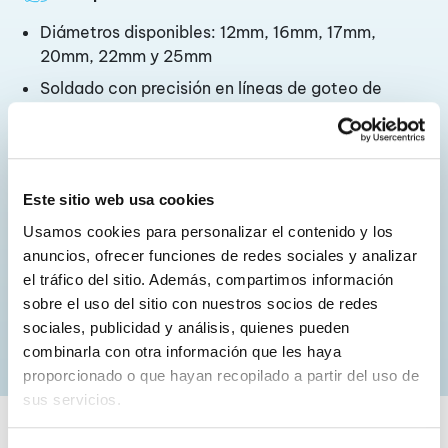
Diámetros disponibles: 12mm, 16mm, 17mm,
20mm, 22mm y 25mm
Soldado con precisión en líneas de goteo de
pared delgada o media, con grosores que van
desde 0,20 mm hasta 0,9 mm.
Capa extruida opcional Franja Rootguard® para
evitar intrusión de raíces en aplicaciones de
Este sitio web usa cookies
riego por goteo subterráneo.
Usamos cookies para personalizar el contenido y los 
Capa extruida Cleanline® opcional para evitar
anuncios, ofrecer funciones de redes sociales y analizar 
el taponamiento al utilizar agua con alto
el tráfico del sitio. Además, compartimos información 
contenido orgánico.
sobre el uso del sitio con nuestros socios de redes 
sociales, publicidad y análisis, quienes pueden 
combinarla con otra información que les haya 
proporcionado o que hayan recopilado a partir del uso de 
sus servicios.