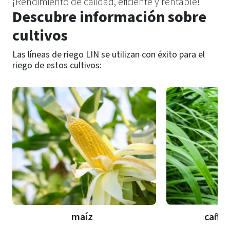
¡Rendimiento de calidad, eficiente y rentable!
Descubre información sobre
cultivos
Las líneas de riego LIN se utilizan con éxito para el
riego de estos cultivos:
maíz
caña 