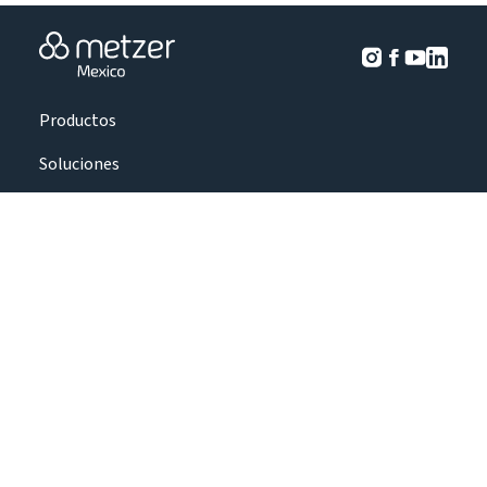
Productos
Soluciones
Perspectivas del cultivo
Proyectos
Sobre nosotros
Contáctenos
|
|
Términos y condiciones
Política de privacidad