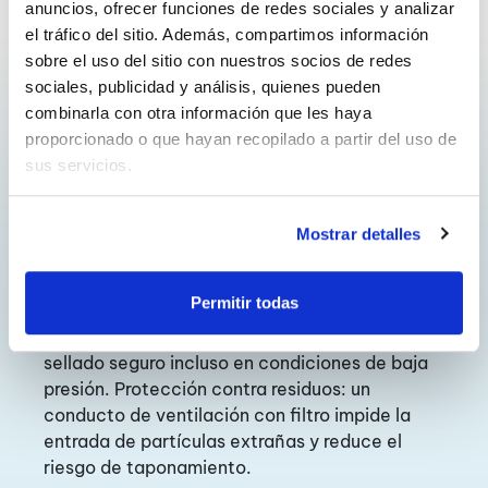
anuncios, ofrecer funciones de redes sociales y analizar 
el tráfico del sitio. Además, compartimos información 
Aspectos destacados
sobre el uso del sitio con nuestros socios de redes 
sociales, publicidad y análisis, quienes pueden 
Diseño liviano: Fabricadas con aluminio de alta
combinarla con otra información que les haya 
resistencia o plástico reforzado resistente a la
proporcionado o que hayan recopilado a partir del uso de 
intemperie, estas válvulas son fáciles de
sus servicios.
instalar y ofrecen confiabilidad a largo plazo.
Liberación y admisión de aire efectiva: maneja
Mostrar detalles
grandes volúmenes de aire durante el llenado
de la tubería o el apagado de la bomba,
asegurando una operación estable del sistema.
Permitir todas
Sellado confiable a baja presión: mantiene un
sellado seguro incluso en condiciones de baja
presión. Protección contra residuos: un
conducto de ventilación con filtro impide la
entrada de partículas extrañas y reduce el
riesgo de taponamiento.